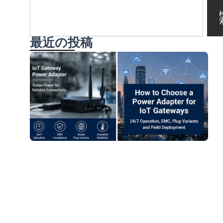
検
索
最近の投稿
I
A
R
2
8
続