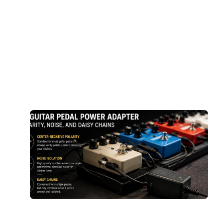
R
E
8
더
A
f
G
P
P