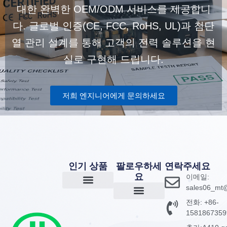
대한 완벽한 OEM/ODM 서비스를 제공합니
다. 글로벌 인증(CE, FCC, RoHS, UL)과 첨단
열 관리 설계를 통해 고객의 전력 솔루션을 현
실로 구현해 드립니다.
저희 엔지니어에게 문의하세요
인기 상품
팔로우하세
연락주세요
요
이메일:
sales06_mt@
GaN 충전기
전원 어댑터
보조 배터리
전화: +86-
회사 소개
회사 소식
1581867359