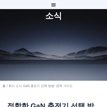
콘
텐
소식
츠
로
건
너
뛰
기
홈
/
회사 소식
GaN 충전기 선택 방법: 완벽 가이드
적합한 GaN 충전기 선택 방