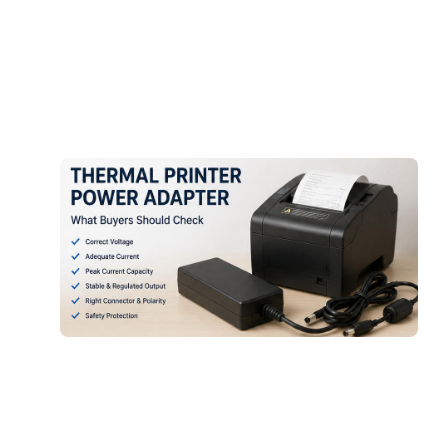
O
8
»
A
f
R
P