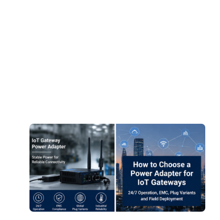
N
D
8
»
I
A