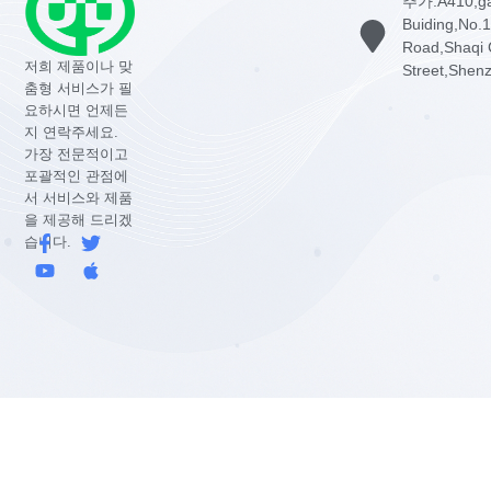
추가:A410,g
Buiding,No.
Road,Shaqi 
저희 제품이나 맞
Street,Shen
춤형 서비스가 필
요하시면 언제든
지 연락주세요.
가장 전문적이고
포괄적인 관점에
서 서비스와 제품
을 제공해 드리겠
페
유
지
사
습니다.
이
튜
저
과
스
브
귀
북
다
-
f