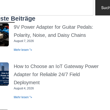
Suc
ste Beiträge
9V Power Adapter for Guitar Pedals:
Polarity, Noise, and Daisy Chains
August 7, 2026
Mehr lesen "»
How to Choose an IoT Gateway Power
Adapter for Reliable 24/7 Field
Deployment
August 4, 2026
Mehr lesen "»