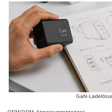
GaN-Ladelösu
OEM/ODM-Anpassungsprozess