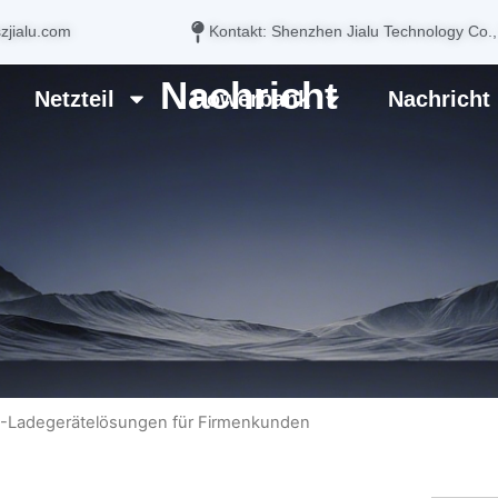
zjialu.com
Kontakt: Shenzhen Jialu Technology Co.,
Nachricht
Netzteil
Powerbank
Nachricht
-Ladegerätelösungen für Firmenkunden