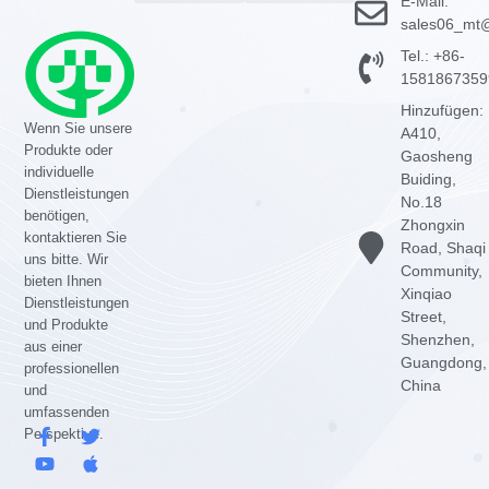
E-Mail:
GaN-Ladegeräte
Über uns
Kontaktieren Sie uns
sales06_mt@
Tel.: +86-
1581867359
Hinzufügen:
Wenn Sie unsere
A410,
Produkte oder
Gaosheng
individuelle
Buiding,
Dienstleistungen
No.18
benötigen,
Zhongxin
kontaktieren Sie
Road, Shaqi
uns bitte. Wir
Community,
bieten Ihnen
Xinqiao
Dienstleistungen
Street,
und Produkte
Shenzhen,
aus einer
Guangdong,
professionellen
China
und
umfassenden
F
Y
T
A
Perspektive.
a
o
w
p
c
u
i
f