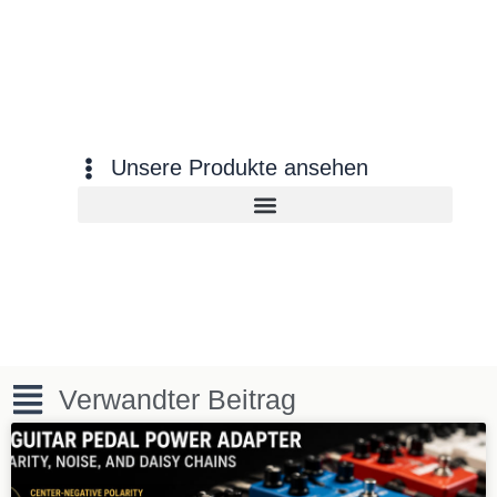
C
J
M
Unsere Produkte ansehen
Verwandter Beitrag