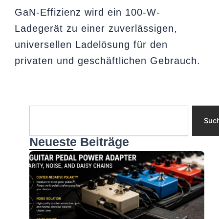
GaN-Effizienz wird ein 100-W-
Ladegerät zu einer zuverlässigen,
universellen Ladelösung für den
privaten und geschäftlichen Gebrauch.
Suche
Suc
Neueste Beiträge
A
f