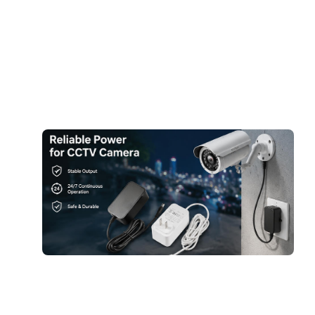
B
P
7
더
A
f