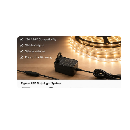
7
더
A
L
L
V
C
C
7
더