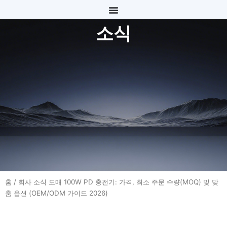
콘
텐
소식
츠
로
건
너
뛰
기
홈
/
회사 소식
도매 100W PD 충전기: 가격, 최소 주문 수량(MOQ) 및 맞
춤 옵션 (OEM/ODM 가이드 2026)