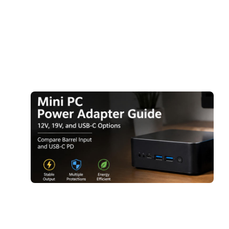
R
2
8
더
M
A
G
1
1