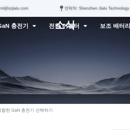
mt@szjialu.com
연락처: Shenzhen Jialu Technology
소식
GaN 충전기
전원 어댑터
보조 배터
적합한 GaN 충전기 선택하기