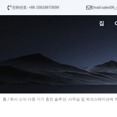
콘
전화번호: +86 15818673599
Email:sales06_
텐
츠
집
로
건
너
뛰
기
홈
/
회사 소식
다중 기기 충전 솔루션: 사무실 및 워크스테이션에 