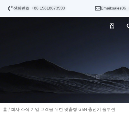
콘
전화번호: +86 15818673599
Email:sales06_
텐
츠
집
로
건
너
뛰
기
홈
/
회사 소식
기업 고객을 위한 맞춤형 GaN 충전기 솔루션